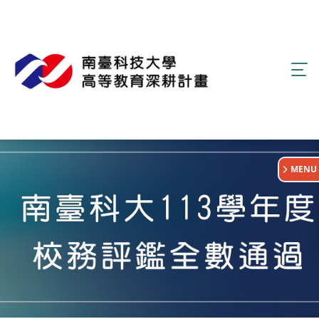
:::
MENU