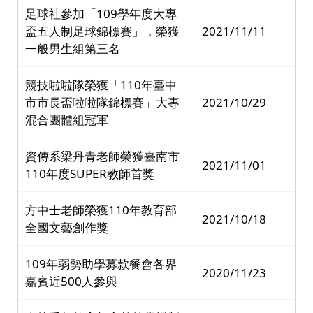
足球社參加「109學年度大專
盃五人制足球錦標賽」，榮獲
2021/11/11
一般男生組第三名
競技啦啦隊榮獲「110年臺中
市市長盃啦啦隊錦標賽」大專
2021/10/29
混合團體組冠軍
資傳系梁丹青老師榮獲臺南市
2021/11/01
110年度SUPER教師首獎
方中士老師榮獲110年教育部
2021/10/18
全國文藝創作獎
109年弱勢助學募款餐會各界
2020/11/23
嘉賓近500人參與