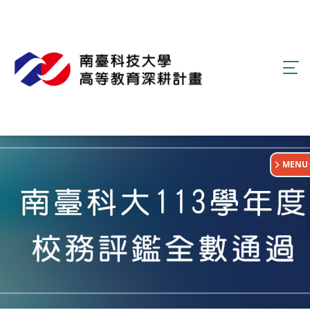
:::
MENU