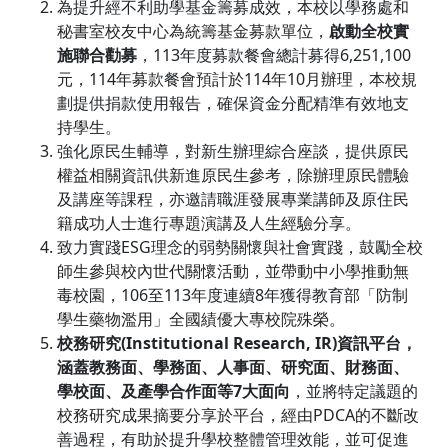
為提升經不利助學基金籌募成效，本校以學務處和
秘書室校友中心為統籌基金募款單位，
啟動全校實
施聯合勸募
，113年度募款餐會總計募得6,251,100
元，114年募款餐會預計於114年10月辦理，本校規
劃提供捐款使用報告，確保資金分配精準有效地支
持學生。
強化原民生輔導，對新生辦理綜合座談，提供原民
權益相關資訊供新進原民生參考，除辦理原民體驗
及講座等課程，亦邀請職涯發展專業講師及原住民
籍成功人士進行專題演講及人生經驗分享。
致力實踐ESG理念的弱勢關懷與社會實踐，鼓勵全校
師生參與校內世代關懷活動，並帶動中小學推動無
毒校園，106至113年度連續8年獲得教育部「防制
學生藥物濫用」全國績優大專校院殊榮。
校務研究(Institutional Research, IR)資訊平台，
涵蓋教務面、學務面、人事面、研究面、財務面、
學校面、及產學合作面等7大面向
，並將特定議題的
校務研究成果摘要分享於平台，經由PDCA的不斷改
善過程，有助於提升學校整體管理效能，並可促進