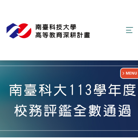
:::
MENU