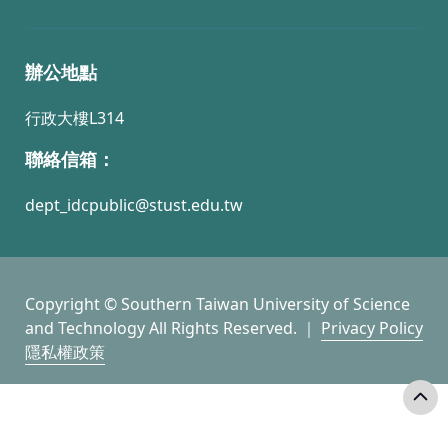
辦公地點
行政大樓L314
聯絡信箱：
dept_idcpublic@stust.edu.tw
Copyright © Southern Taiwan University of Science
and Technology All Rights Reserved. ｜
Privacy Policy
隱私權政策