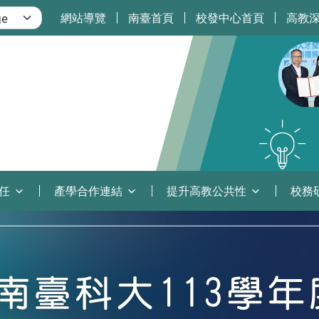
網站導覽
南臺首頁
校發中心首頁
高教
任
產學合作連結
提升高教公共性
校務