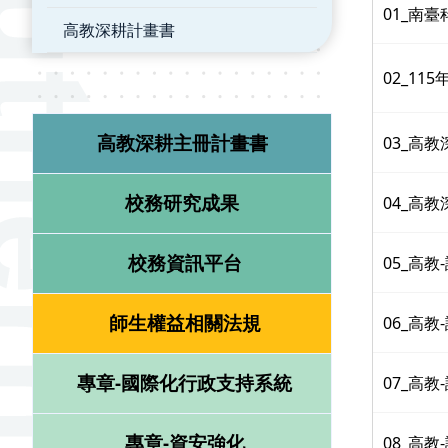
01_南
高教深耕計畫書
02_1
高教深耕主冊計畫書
03_高
校務研究成果
04_高
校務資訊平台
05_高教
師生權益相關法規
06_高教
專章-國際化行政支持系統
07_高
專章-資安強化
08_高