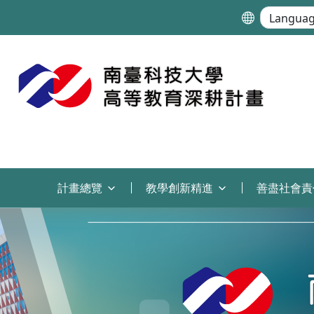
:::
計畫總覽
教學創新精進
善盡社會責