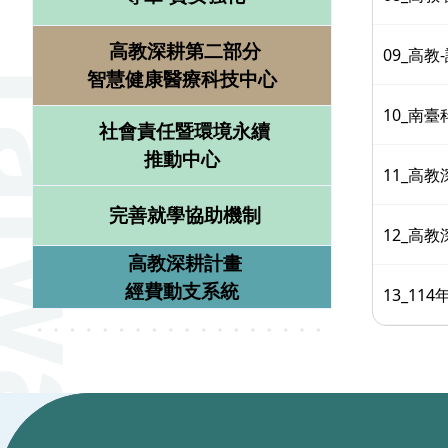
高教深耕第二部分
09_高教
智慧健康醫療科技中心
10_南
社會責任暨環境永續
推動中心
11_高
完善就學協助機制
12_高
高教深耕計畫
經費動支系統
13_1
:::