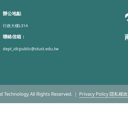
辦公地點
行政大樓L314
聯絡信箱：
dept_idcpublic@stust.edu.tw
nd Technology All Rights Reserved. ｜
Privacy Policy 隱私權