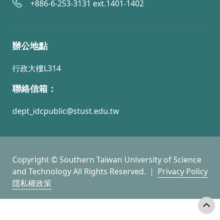
+886-6-253-3131 ext.1401-1402
辦公地點
行政大樓L314
聯絡信箱：
dept_idcpublic@stust.edu.tw
Copyright © Southern Taiwan University of Science
and Technology All Rights Reserved. ｜
Privacy Policy
隱私權政策