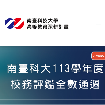
:::
MENU