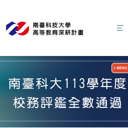
:::
MENU