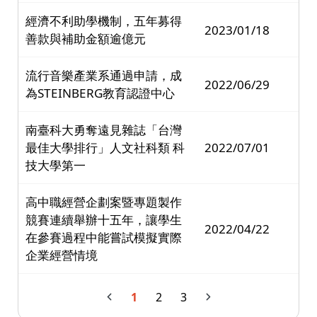
經濟不利助學機制，五年募得
2023/01/18
善款與補助金額逾億元
流行音樂產業系通過申請，成
2022/06/29
為STEINBERG教育認證中心
南臺科大勇奪遠見雜誌「台灣
最佳大學排行」人文社科類 科
2022/07/01
技大學第一
高中職經營企劃案暨專題製作
競賽連續舉辦十五年，讓學生
2022/04/22
在參賽過程中能嘗試模擬實際
企業經營情境
1
2
3