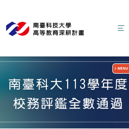
:::
MENU