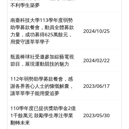
不利學生築夢
南臺科技大學113學年度弱勢
助學募款餐會，動員全體募款
2024/10/25
力量，成功募得625萬餘元，
用愛守護莘莘學子
瓶蓋棒球社受邀參加綜藝電視
2024/02/22
節目，展現運動競技的魅力
112年弱勢助學募款餐會，感
謝各界善心人士的慷慨解囊，
2023/06/17
讓莘莘學子能用愛追夢
110學年度已提供獎助學金2億
1千餘萬元 鼓勵學生專注學業
2023/05/30
翻轉未來