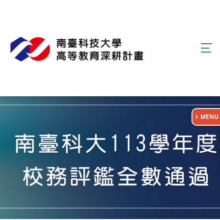
:::
MENU