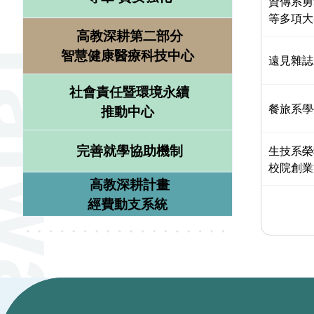
資傳系勇
等多項大
高教深耕第二部分
智慧健康醫療科技中心
遠見雜誌
社會責任暨環境永續
餐旅系學
推動中心
完善就學協助機制
生技系榮
校院創業
高教深耕計畫
經費動支系統
:::