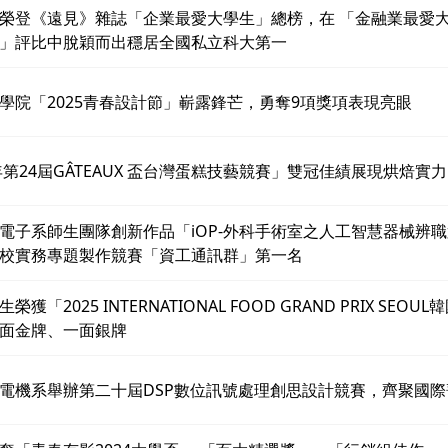
榮登《遠見》雜誌「企業最愛大學生」總榜，在 「金融業最愛
」評比中脫穎而出穩居全國私立科大第一
學院「2025青春設計節」嶄露鋒芒，勇奪9項獎項表現亮眼
5年第24屆GÂTEAUX 盃台灣蛋糕技藝競賽」雙冠佳績展現烘焙實力
電子系師生團隊創新作品「iOP-外科手術室之人工智慧器械辨
校實務專題製作競賽「資工通訊群」第一名
榮獲「2025 INTERNATIONAL FOOD GRAND PRIX SE
面金牌、一面銀牌
電機系舉辦第二十屆DSP數位訊號處理創思設計競賽，齊聚國