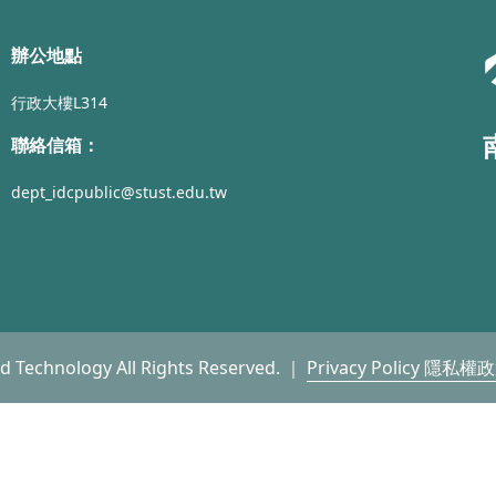
辦公地點
行政大樓L314
聯絡信箱：
dept_idcpublic@stust.edu.tw
nd Technology All Rights Reserved. ｜
Privacy Policy 隱私權