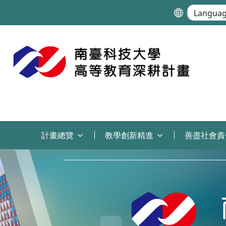
:::
計畫總覽
教學創新精進
善盡社會責