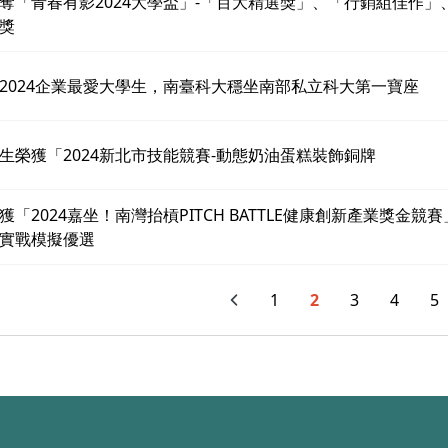
奪「青春有影2024大學盃」-「百大精選獎」、「行銷組佳作
獎
2024企業最愛大學生，南臺科大穩坐南部私立科大第一寶座
生榮獲「2024新北市技能競賽-動態奶油蛋糕裝飾銅牌
獲「2024嘉坐！南灣抬槓PITCH BATTLE健康創新產業獎金
實戰模擬優選
1
2
3
4
5