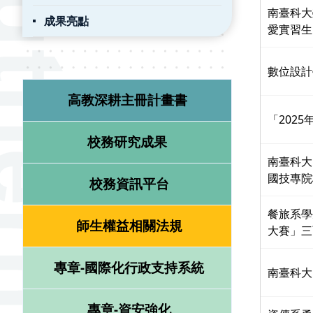
南臺科大
成果亮點
愛實習生
數位設計
高教深耕主冊計畫書
「202
校務研究成果
南臺科大
國技專院
校務資訊平台
餐旅系學生
師生權益相關法規
大賽」三
專章-國際化行政支持系統
南臺科大
專章-資安強化