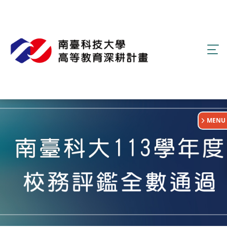
:::
MENU