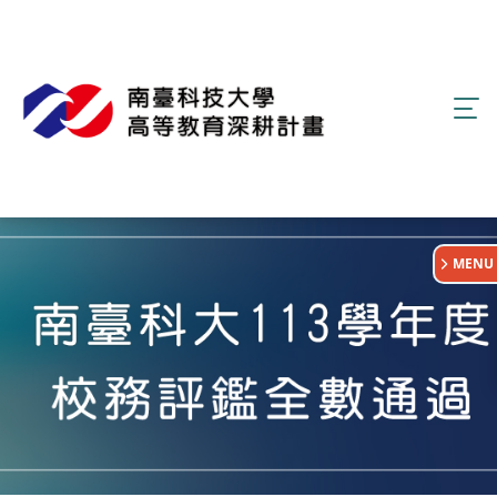
:::
MENU