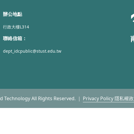
辦公地點
行政大樓L314
聯絡信箱：
dept_idcpublic@stust.edu.tw
nd Technology All Rights Reserved. ｜
Privacy Policy 隱私權