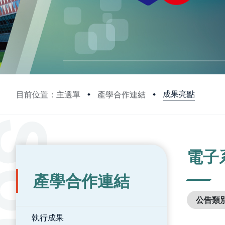
成果亮點
目前位置：主選單
產學合作連結
:::
:::
電子
產學合作連結
公告類
執行成果