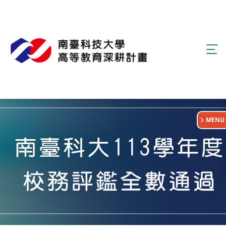
:::
MENU