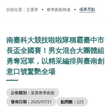
成果亮點
目前位置：主選單
教學創新精進
:::
南臺科大競技啦啦隊稱霸臺中市
長盃全國賽！男女混合大團體組
勇奪冠軍，以精采編排與臺南創
意口號驚艷全場
公告類別：
落實教學創新
發佈日期：
2025/07/21
點閱數：
223