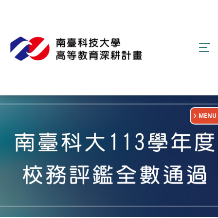
:::
MENU