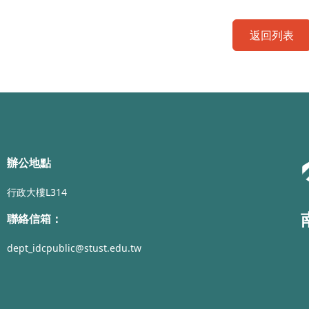
返回列表
辦公地點
行政大樓L314
聯絡信箱：
dept_idcpublic@stust.edu.tw