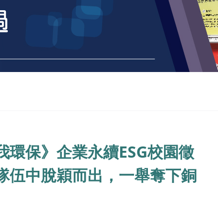
環保》企業永續ESG校園徵
隊伍中脫穎而出，一舉奪下銅