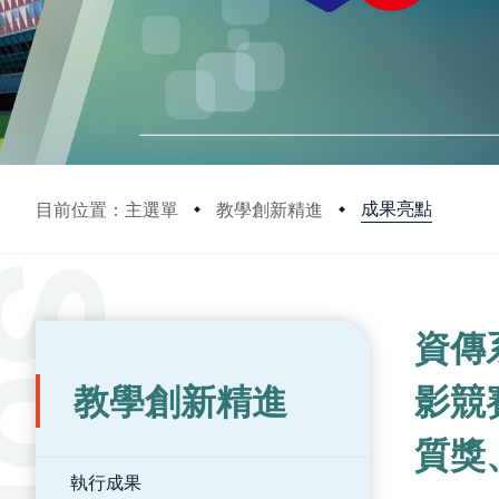
成果亮點
目前位置：主選單
教學創新精進
:::
:::
資傳
教學創新精進
影競
質獎
執行成果