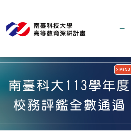
:::
MENU