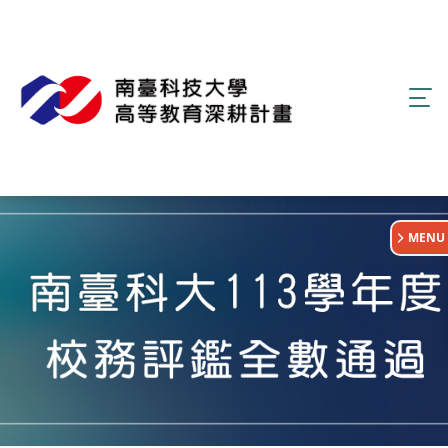
:::
MENU