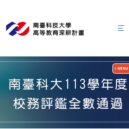
:::
MENU