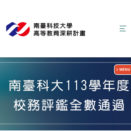
:::
MENU