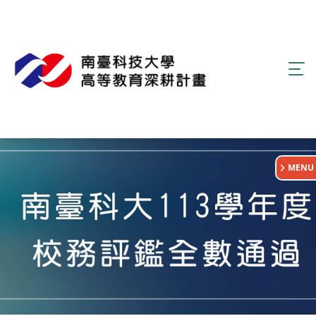
:::
MENU