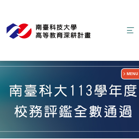
:::
MENU