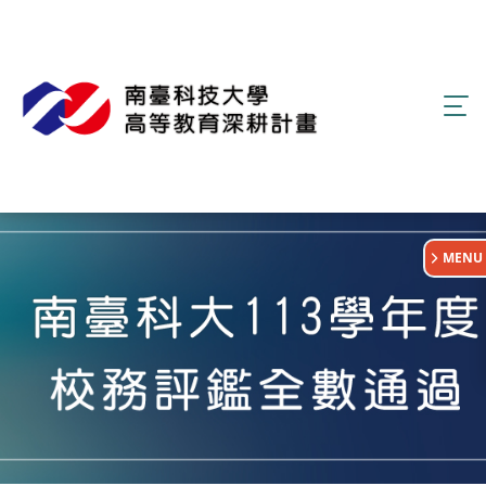
:::
MENU