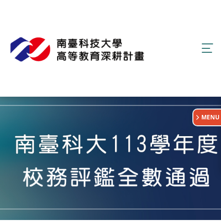
:::
MENU