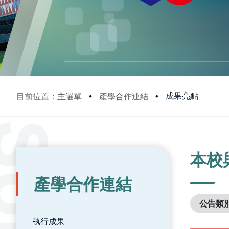
成果亮點
目前位置：主選單
產學合作連結
:::
:::
本校
產學合作連結
公告類
執行成果