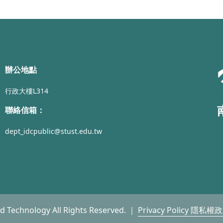
辦公地點
行政大樓L314
聯絡信箱：
dept_idcpublic@stust.edu.tw
nd Technology All Rights Reserved. ｜
Privacy Policy 隱私權