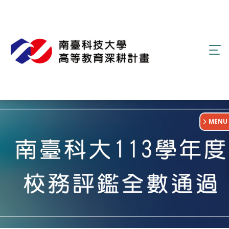
:::
MENU